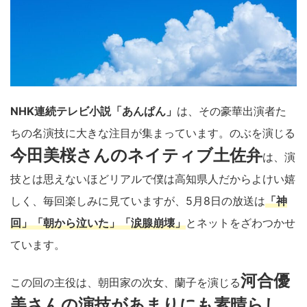
NHK連続テレビ小説「あんぱん」
は、その豪華出演者た
ちの名演技に大きな注目が集まっています。のぶを演じる
今田美桜さんのネイティブ土佐弁
は、演
技とは思えないほどリアルで僕は高知県人だからよけい嬉
しく、毎回楽しみに見ていますが、5月8日の放送は
「神
回」「朝から泣いた」「涙腺崩壊」
とネットをざわつかせ
ています。
河合優
この回の主役は、朝田家の次女、蘭子を演じる
美さんの演技があまりにも素晴らし