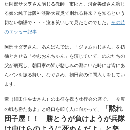
た阿部サダヲさん演じる教師 市郎と、河合美優さん演じ
る娘の純子は阪神淡路大震災で別れる将来？を知るという
切ない物語で・・・泣き笑いして見たものでした。
その時
のエッセー記事
阿部サダヲさん、あんぱんでは、「ジャムおじさん」を彷
彿とさせる「やむおんちゃん」を演じていて、のぶたちの
父が病死し、朝田家の皆が悲しみの淵にいた時には皆にあ
んパンを振る舞い、なぐさめ、朝田家の仲間入りをしてい
ます。
豪（細田佳央太さん）の出征を祝う壮行会の席で、「今度
「黙れ
の戦も勝たあよ」と軽口を叩く人に向かって、
団子屋！！ 勝とうが負けようが兵隊
は虫けらのように死ぬんだよ」と怒