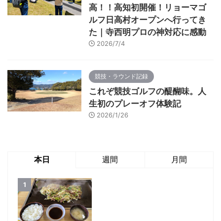
高！！高知初開催！リョーマゴ
ルフ日高村オープンへ行ってき
た｜寺西明プロの神対応に感動
2026/7/4
競技・ラウンド記録
これぞ競技ゴルフの醍醐味。人
生初のプレーオフ体験記
2026/1/26
本日
週間
月間