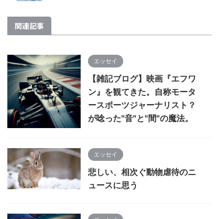
関連記事
エッセイ
【雑記ブログ】映画『エフワ
ン』を観てきた。自称モータ
ースポーツジャーナリスト？
が唸った"音"と"間"の魔法。
エッセイ
悲しい、相次ぐ動物虐待のニ
ュースに思う