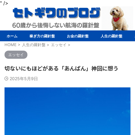
" />
ホーム
稼ぎ方の羅針盤
お金の羅針盤
人生の羅針盤
HOME
>
人生の羅針盤
>
エッセイ
>
エッセイ
切ないにもほどがある「あんぱん」神回に想う
2025年5月9日