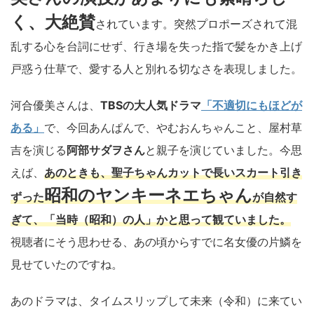
く、大絶賛
されています。突然プロポーズされて混
乱する心を台詞にせず、行き場を失った指で髪をかき上げ
戸惑う仕草で、愛する人と別れる切なさを表現しました。
河合優美さんは、
TBSの大人気ドラマ
「不適切にもほどが
ある」
で、今回あんぱんで、やむおんちゃんこと、屋村草
吉を演じる
阿部サダヲさん
と親子を演じていました。今思
えば、
あのときも、聖子ちゃんカットで長いスカート引き
昭和のヤンキーネエちゃん
ずった
が自然す
ぎて、「当時（昭和）の人」かと思って観ていました。
視聴者にそう思わせる、あの頃からすでに名女優の片鱗を
見せていたのですね。
あのドラマは、タイムスリップして未来（令和）に来てい