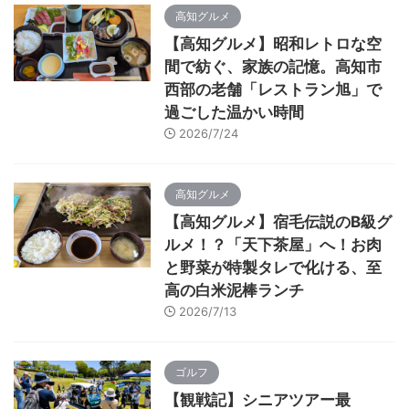
高知グルメ
【高知グルメ】昭和レトロな空
間で紡ぐ、家族の記憶。高知市
西部の老舗「レストラン旭」で
過ごした温かい時間
2026/7/24
高知グルメ
【高知グルメ】宿毛伝説のB級グ
ルメ！？「天下茶屋」へ！お肉
と野菜が特製タレで化ける、至
高の白米泥棒ランチ
2026/7/13
ゴルフ
【観戦記】シニアツアー最