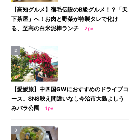
【高知グルメ】宿毛伝説のB級グルメ！？「天
下茶屋」へ！お肉と野菜が特製タレで化け
る、至高の白米泥棒ランチ
2
pv
【愛媛旅】中四国GWにおすすめのドライブコ
ース。SNS映え間違いなし今治市大島よしう
みバラ公園
1
pv