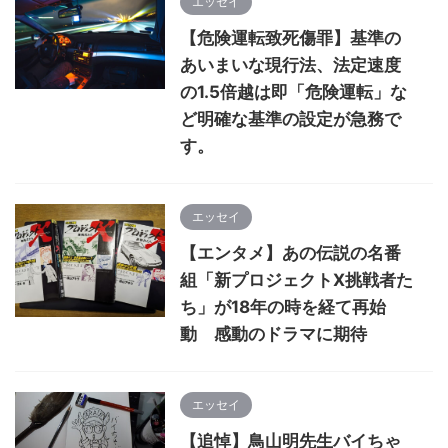
エッセイ
【危険運転致死傷罪】基準の
あいまいな現行法、法定速度
の1.5倍越は即「危険運転」な
ど明確な基準の設定が急務で
す。
エッセイ
【エンタメ】あの伝説の名番
組「新プロジェクトX挑戦者た
ち」が18年の時を経て再始
動 感動のドラマに期待
エッセイ
【追悼】鳥山明先生バイちゃ