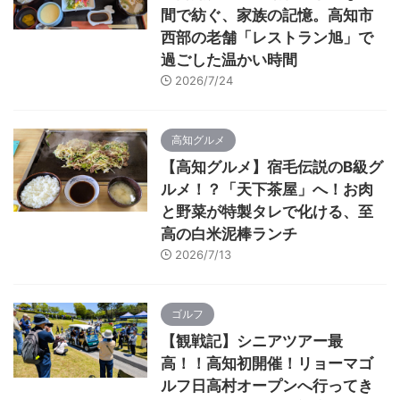
間で紡ぐ、家族の記憶。高知市
西部の老舗「レストラン旭」で
過ごした温かい時間
2026/7/24
高知グルメ
【高知グルメ】宿毛伝説のB級グ
ルメ！？「天下茶屋」へ！お肉
と野菜が特製タレで化ける、至
高の白米泥棒ランチ
2026/7/13
ゴルフ
【観戦記】シニアツアー最
高！！高知初開催！リョーマゴ
ルフ日高村オープンへ行ってき