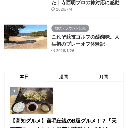
た｜寺西明プロの神対応に感動
2026/7/4
競技・ラウンド記録
これぞ競技ゴルフの醍醐味。人
生初のプレーオフ体験記
2026/1/26
本日
週間
月間
【高知グルメ】宿毛伝説のB級グルメ！？「天