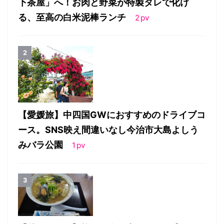
下茶屋」へ！お肉と野菜が特製タレで化け
る、至高の白米泥棒ランチ
2
pv
【愛媛旅】中四国GWにおすすめのドライブコ
ース。SNS映え間違いなし今治市大島よしう
みバラ公園
1
pv