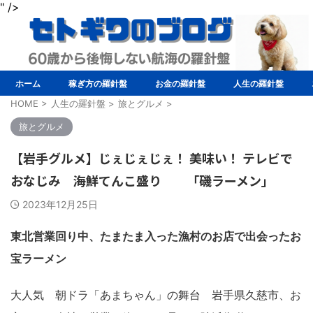
" />
ホーム
稼ぎ方の羅針盤
お金の羅針盤
人生の羅針盤
HOME
>
人生の羅針盤
>
旅とグルメ
>
旅とグルメ
【岩手グルメ】じぇじぇじぇ！ 美味い！ テレビで
おなじみ 海鮮てんこ盛り 「磯ラーメン」
2023年12月25日
東北営業回り中、たまたま入った漁村のお店で出会ったお
宝ラーメン
大人気 朝ドラ「あまちゃん」の舞台 岩手県久慈市、お